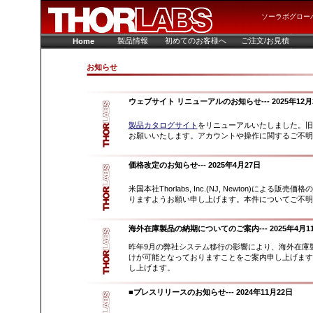
ソーラボグロー
製品情報
初めてのお客様へ
ご注文/お見積
Home
お知らせ
ウェブサイト リニューアルのお知らせ
--- 2025年12
製品カタログサイト
をリニューアルいたしました。旧
お願いいたします。アカウントや操作に関するご不明
価格改定のお知らせ
--- 2025年4月27日
米国本社Thorlabs, Inc.(NJ, Newton)
りますようお願い申し上げます。本件についてご不明
海外在庫製品の納期についてのご案内
--- 2025年4月1
昨年9月の弊社システム移行の影響により、海外在庫製
けが可能となっておりますことをご案内申し上げます
し上げます。
■プレスリリースのお知らせ
--- 2024年11月22日