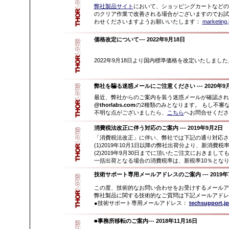
弊社製品サイト
において、ショッピングカートなどの
のクリア作業で改善される場合がございますのでお試
わせくださいますようお願いいたします：
marketing.
価格改定について
--- 2022年9月18日
2022年9月18日より国内標準価格を改定いたしま
弊社を騙る迷惑メールにご注意ください
--- 2020年9
最近、弊社からのご案内を装う迷惑メールが確認さ
@thorlabs.com
の2種類のみとなります。 もし不審
不明な点がございましたら、
こちら
へお問合せくださ
消費税法改正に伴う対応のご案内 --- 2019年9月2日
「消費税法改正」に伴い、弊社では下記の通り対応さ
(1)2019年10月1日以降の弊社出荷分より、新消費
(2)2019年9月30日までに頂いたご注文におきまし
一括出荷となる場合の消費税率は、新税率10％とな
技術サポート専用メールアドレスのご案内 --- 2019年
この度、技術的なお問い合わせをお受けするメールア
弊社製品に関する技術的なご質問は下記メールアドレ
●技術サポート専用メールアドレス：
techsupport.j
■事務所移転のご案内
--- 2018年11月16日